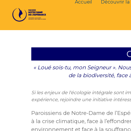
Accueil
Découvrir la 
G
« Loué sois-tu, mon Seigneur ». Nous
de la biodiversité, face
Si les enjeux de l'écologie intégrale sont i
expérience, rejoindre une initiative intéres
Paroissiens de Notre-Dame de l’Espé
à la crise climatique, face à l’effondr
environnement et face à la souffranc