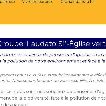
paroisse
Vivre en paroisse
Grandir dans la foi
roupe ‘Laudato Si’-Église ver
 sommes soucieux de penser et d'agir face à la cr
 à la pollution de notre environnement et face à l
mportants pour vous, Si vous souhaitez alimenter la réflex
sante... Nous serons heureux de vous accueillir... N’hésit
rance, nous sommes soucieux de penser et d'agi
ement de la biodiversité, face à la pollution de not
e des pauvres.