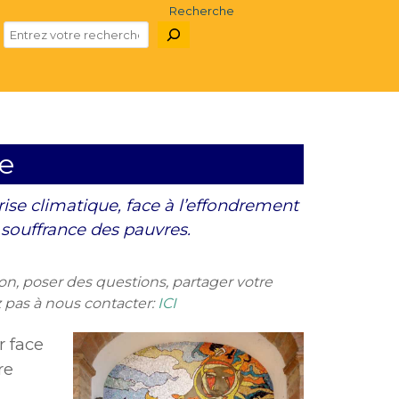
Recherche
te
ise climatique, face à l’effondrement
a souffrance des pauvres.
ion, poser des questions, partager votre
ez pas à nous contacter:
ICI
r face
re