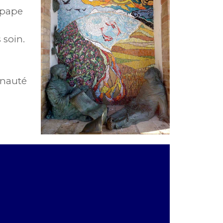
 pape
 soin.
unauté