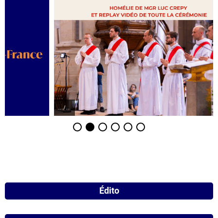
.../...
Édito