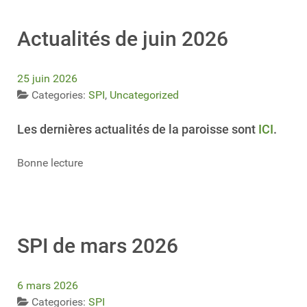
Actualités de juin 2026
25 juin 2026
Categories:
SPI
,
Uncategorized
Les dernières actualités de la paroisse sont
ICI
.
Bonne lecture
SPI de mars 2026
6 mars 2026
Categories:
SPI