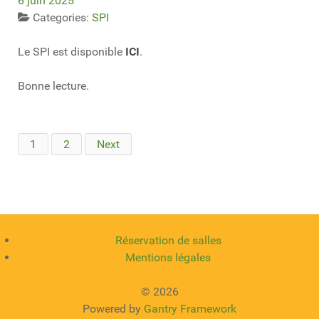
6 juin 2025
Categories:
SPI
Le SPI est disponible
ICI
.
Bonne lecture.
1
2
Next
Réservation de salles
Mentions légales
© 2026
Powered by
Gantry Framework