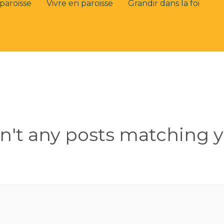
paroisse
Vivre en paroisse
Grandir dans la foi
en't any posts matching y