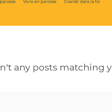
paroisse
Vivre en paroisse
Grandir dans la foi
en't any posts matching y