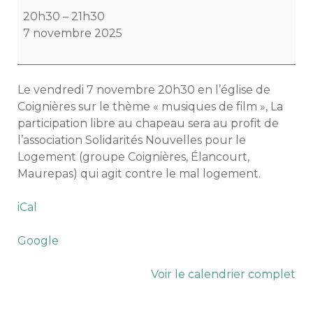
de
20h30
–
21h30
l'Enéide
7 novembre 2025
au
profit
de
Le vendredi 7 novembre 20h30 en l’église de
SNL
Coignières sur le thème « musiques de film », La
participation libre au chapeau sera au profit de
l’association Solidarités Nouvelles pour le
Logement (groupe Coignières, Élancourt,
Maurepas) qui agit contre le mal logement.
iCal
Google
Voir le calendrier complet