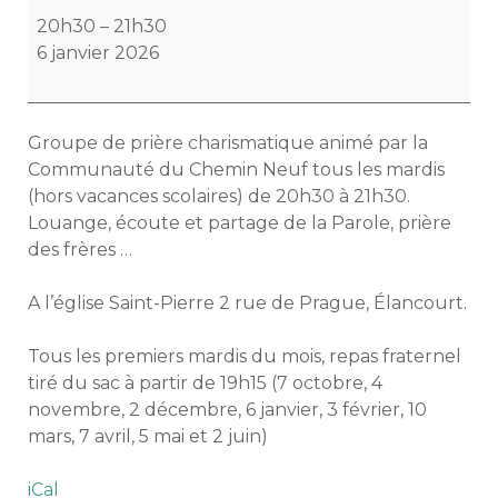
de
20h30
–
21h30
prière
6 janvier 2026
de
la
clef
Groupe de prière charismatique animé par la
de
Communauté du Chemin Neuf tous les mardis
Saint-
(hors vacances scolaires) de 20h30 à 21h30.
Pierre
Louange, écoute et partage de la Parole, prière
des frères …
A l’église Saint-Pierre 2 rue de Prague, Élancourt.
Tous les premiers mardis du mois, repas fraternel
tiré du sac à partir de 19h15 (7 octobre, 4
novembre, 2 décembre, 6 janvier, 3 février, 10
mars, 7 avril, 5 mai et 2 juin)
iCal