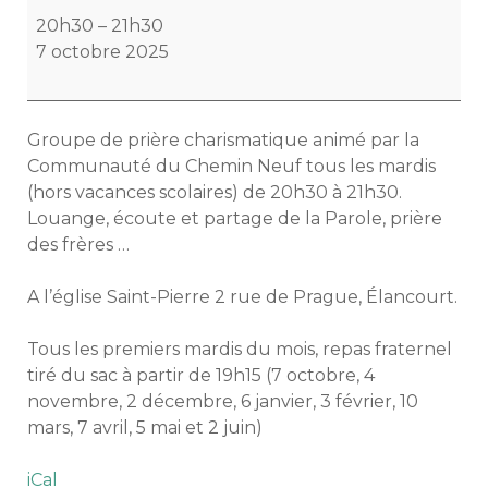
de
20h30
–
21h30
prière
7 octobre 2025
de
la
clef
Groupe de prière charismatique animé par la
de
Communauté du Chemin Neuf tous les mardis
Saint-
(hors vacances scolaires) de 20h30 à 21h30.
Pierre
Louange, écoute et partage de la Parole, prière
des frères …
A l’église Saint-Pierre 2 rue de Prague, Élancourt.
Tous les premiers mardis du mois, repas fraternel
tiré du sac à partir de 19h15 (7 octobre, 4
novembre, 2 décembre, 6 janvier, 3 février, 10
mars, 7 avril, 5 mai et 2 juin)
iCal