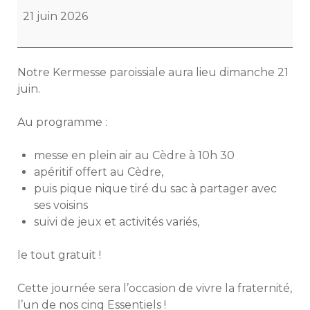
de
21 juin 2026
fin
d’année
au
Notre Kermesse paroissiale aura lieu dimanche 21
Cèdre
juin.
Au programme :
messe en plein air au Cèdre à 10h 30
apéritif offert au Cèdre,
puis pique nique tiré du sac à partager avec
ses voisins
suivi de jeux et activités variés,
le tout gratuit !
Cette journée sera l’occasion de vivre la fraternité,
l’un de nos cinq Essentiels !