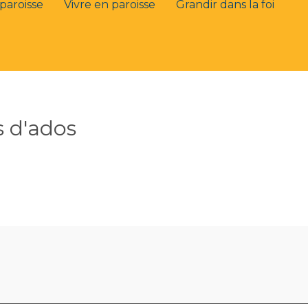
paroisse
Vivre en paroisse
Grandir dans la foi
 d'ados