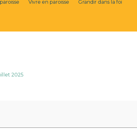
paroisse
Vivre en paroisse
Grandir dans la foi
uillet 2025