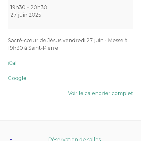
du
19h30
–
20h30
Sacré-
27 juin 2025
Cœur
de
Jésus
Sacré-cœur de Jésus vendredi 27 juin - Messe à
19h30 à Saint-Pierre
iCal
Google
Voir le calendrier complet
Réservation de salles