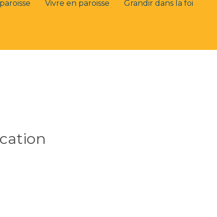
paroisse
Vivre en paroisse
Grandir dans la foi
cation