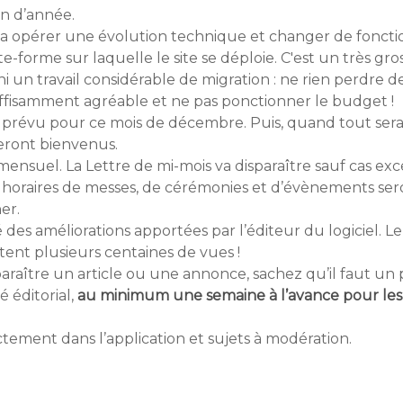
n d’année.
e va opérer une évolution technique et changer de foncti
-forme sur laquelle le site se déploie. C'est un très gr
urni un travail considérable de migration : ne rien perdr
uffisamment agréable et ne pas ponctionner le budget !
 prévu pour ce mois de décembre. Puis, quand tout sera
seront bienvenus.
ensuel. La Lettre de mi-mois va disparaître sauf cas exc
horaires de messes, de cérémonies et d’évènements seront 
er.
des améliorations apportées par l’éditeur du logiciel. 
nt plusieurs centaines de vues !
 paraître un article ou une annonce, sachez qu’il faut u
é éditorial,
au minimum une semaine à l’avance pour les 
ctement dans l’application et sujets à modération.